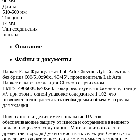
90 мм
Длина
510-600 мм
Толщина
14 мм
Тип соединения
шип-паз
Описание
Файлы и документы
Паркет Елка Французская Lab Arte Chevron Дуб Селект лак
без браша 600/510х90х14/3/45°, производитель Lab Arte —
Паркет елка из коллекции Chevron с артикулом
LMFS1490600Uls40Zerl. Товар реализуется в базовой единице
м², при этом в одной упаковке содержится 1.102, что
позволяет точно рассчитать необходимый объём материала
для укладки.
Поверхность изделия имеет покрытие UV лак,
обеспечивающее защиту от износа и сохранение внешнего
вида в процессе эксплуатации. Материал изготовлен из
древесины породы Дуб и относится к селекции Селект, что
определяет характер рисунка и допустимые естественные