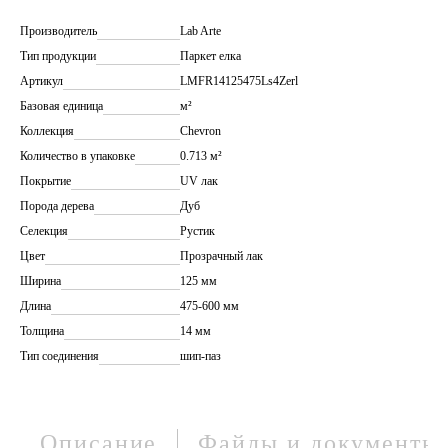
Производитель
Lab Arte
Тип продукции
Паркет елка
Артикул
LMFR14125475Ls4Zerl
Базовая единица
м²
Коллекция
Chevron
Количество в упаковке
0.713 м²
Покрытие
UV лак
Порода дерева
Дуб
Селекция
Рустик
Цвет
Прозрачный лак
Ширина
125 мм
Длина
475-600 мм
Толщина
14 мм
Тип соединения
шип-паз
Описание
Файлы и документы