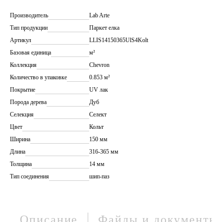
Производитель
Lab Arte
Тип продукции
Паркет елка
Артикул
LLIS14150365UlS4Kolt
Базовая единица
м²
Коллекция
Chevron
Количество в упаковке
0.853 м²
Покрытие
UV лак
Порода дерева
Дуб
Селекция
Селект
Цвет
Кольт
Ширина
150 мм
Длина
316-365 мм
Толщина
14 мм
Тип соединения
шип-паз
Описание
Файлы и документы