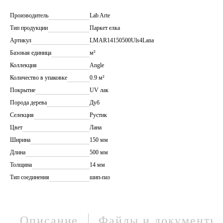
Производитель
Lab Arte
Тип продукции
Паркет елка
Артикул
LMAR14150500Uls4Lana
Базовая единица
м²
Коллекция
Angle
Количество в упаковке
0.9 м²
Покрытие
UV лак
Порода дерева
Дуб
Селекция
Рустик
Цвет
Лана
Ширина
150 мм
Длина
500 мм
Толщина
14 мм
Тип соединения
шип-паз
Описание
Файлы и документы