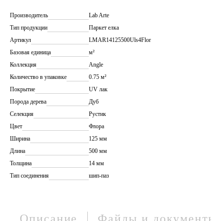
Производитель
Lab Arte
Тип продукции
Паркет елка
Артикул
LMAR14125500Uls4Flor
Базовая единица
м²
Коллекция
Angle
Количество в упаковке
0.75 м²
Покрытие
UV лак
Порода дерева
Дуб
Селекция
Рустик
Цвет
Флора
Ширина
125 мм
Длина
500 мм
Толщина
14 мм
Тип соединения
шип-паз
Описание
Файлы и документы