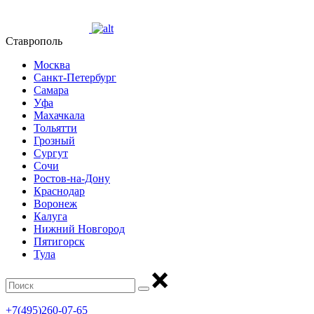
Ставрополь
Москва
Санкт-Петербург
Самара
Уфа
Махачкала
Тольятти
Грозный
Сургут
Сочи
Ростов-на-Дону
Краснодар
Воронеж
Калуга
Нижний Новгород
Пятигорск
Тула
+7(495)260-07-65