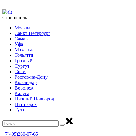
Ставрополь
Москва
Санкт-Петербург
Самара
Уфа
Махачкала
Тольятти
Грозный
Сургут
Сочи
Ростов-на-Дону
Краснодар
Воронеж
Калуга
Нижний Новгород
Пятигорск
Тула
+7(495)260-07-65