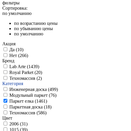
фильтры
Сортировка:
по умолчанию
по возрастанию цены
по убыванию цены
по умолчанию
Акция
Да (
10
)
Нет (
266
)
Бренд
Lab Arte (
1439
)
Royal Parket (
20
)
Техномассив (
2
)
Категория
Инженерная доска (
499
)
Модульный паркет (
76
)
Паркет елка (
1461
)
Паркетная доска (
18
)
Техномассив (
586
)
Цвет
2006 (
31
)
1015 (
39
)