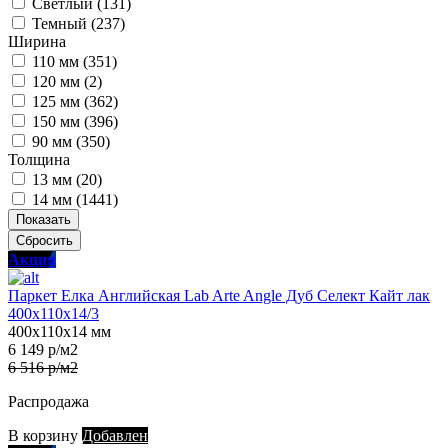
Светлый (
131
)
Темный (
237
)
Ширина
110 мм (
351
)
120 мм (
2
)
125 мм (
362
)
150 мм (
396
)
90 мм (
350
)
Толщина
13 мм (
20
)
14 мм (
1441
)
Показать
Сбросить
Акция
Паркет Елка Английская Lab Arte Angle Дуб Селект Кайт лак
400х110х14/3
400х110х14 мм
6 149 р/м2
6 516 р/м2
Распродажа
В корзину
Добавлен