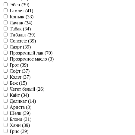
Эбен (
39
)
Гамлет (
41
)
Коньяк (
33
)
Лаунж (
34
)
Табак (
34
)
Тибальт (
39
)
Concrete (
39
)
Лаэрт (
39
)
Прозрачный лак (
70
)
Прозрачное масло (
3
)
Грот (
39
)
Лофт (
37
)
Кольт (
37
)
Беж (
15
)
Чегет белый (
26
)
Кайт (
34
)
Деликат (
14
)
Ариста (
8
)
Шелк (
39
)
Блонд (
31
)
Хани (
39
)
Грис (
39
)