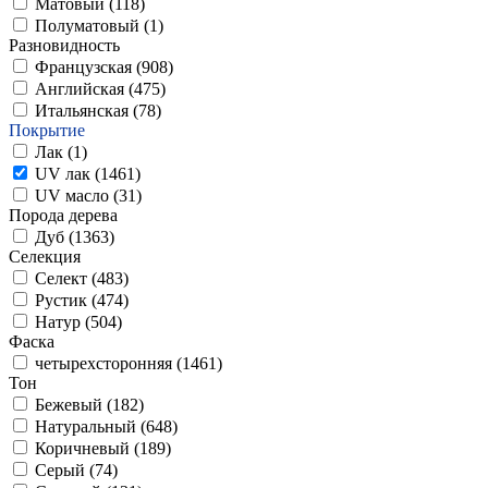
Матовый (
118
)
Полуматовый (
1
)
Разновидность
Французская (
908
)
Английская (
475
)
Итальянская (
78
)
Покрытие
Лак (
1
)
UV лак (
1461
)
UV масло (
31
)
Порода дерева
Дуб (
1363
)
Селекция
Селект (
483
)
Рустик (
474
)
Натур (
504
)
Фаска
четырехсторонняя (
1461
)
Тон
Бежевый (
182
)
Натуральный (
648
)
Коричневый (
189
)
Серый (
74
)